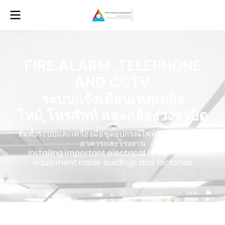
FIRE ALARM ,TELEPHONE
AND CCTV
ระบบแจ้งเตือนเหตุเพลิง
ไหม้,โทรศัพท์ และกล้องวงจรปิด
ติดตั้งระบบและเครื่องมือชุดอุปกรณ์ไฟฟ้าสำคัญภายใน
อาคารและโรงงาน
Installing important electrical systems and
equipment inside buildings and factories